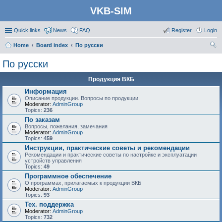
VKB-SIM
Quick links
News
FAQ
Register
Login
Home
Board index
По русски
ear
По русски
ch
Продукция ВКБ
Информация
Описание продукции. Вопросы по продукции.
Moderator:
AdminGroup
Topics:
236
По заказам
Вопросы, пожелания, замечания
Moderator:
AdminGroup
Topics:
459
Инструкции, практические советы и рекомендации
Рекомендации и практические советы по настройке и эксплуатации
устройств управления
Topics:
49
Программное обеспечение
О программах, прилагаемых к продукции ВКБ
Moderator:
AdminGroup
Topics:
93
Тех. поддержка
Moderator:
AdminGroup
Topics:
732