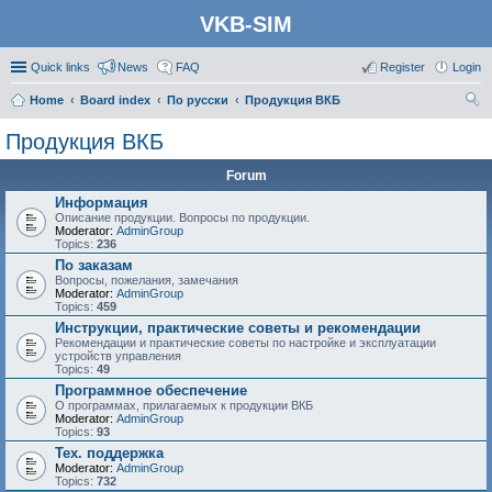
VKB-SIM
Quick links
News
FAQ
Register
Login
Home
Board index
По русски
Продукция ВКБ
ear
Продукция ВКБ
ch
Forum
Информация
Описание продукции. Вопросы по продукции.
Moderator:
AdminGroup
Topics:
236
По заказам
Вопросы, пожелания, замечания
Moderator:
AdminGroup
Topics:
459
Инструкции, практические советы и рекомендации
Рекомендации и практические советы по настройке и эксплуатации
устройств управления
Topics:
49
Программное обеспечение
О программах, прилагаемых к продукции ВКБ
Moderator:
AdminGroup
Topics:
93
Тех. поддержка
Moderator:
AdminGroup
Topics:
732