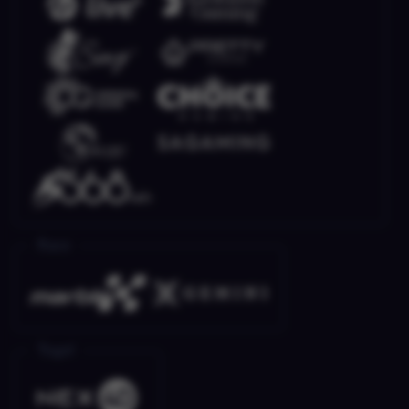
Race
Togel