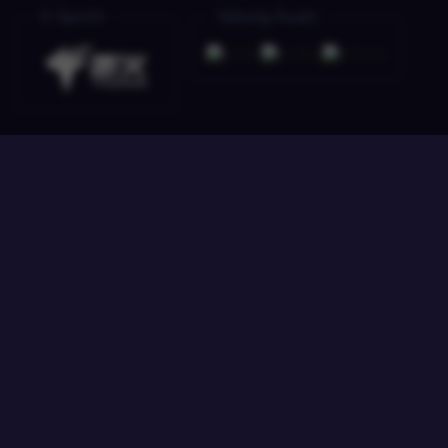
E-Sports
Sabung Ayam