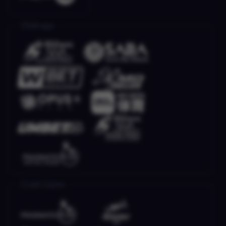
Olahraga
Crash Game