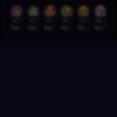
Gates of Dragon Jackpot Play
Koi Bonanza Jackpot Play
Caishen's Gems Jackpot Play
Squealin' Riches
9 Masks of Fireâ„¢ HyperSpinsâ„¢
Break Away Lucky Wilds
Pragmatic Play
Pragmatic Play
Pragmatic Play
MicroGaming
MicroGaming
MicroGaming