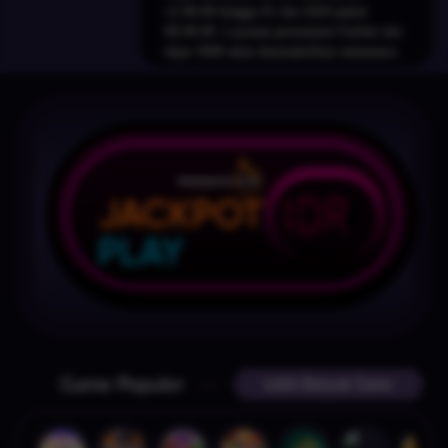
12.00.00 hingga 01-Jan-2026 pukul
00.00.00. Layanan permainan Fairbet slot
depo 5000 akan dinonaktifkan sementara.
IDR
JACKPOT
PLAY
Game Populer
Lebih Banyak Game