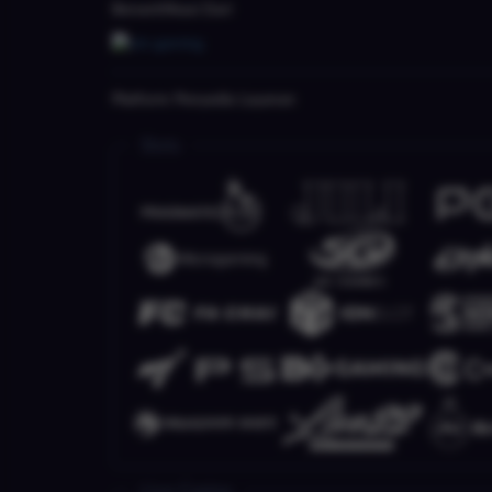
Bersertifikasi Dari
Platform Penyedia Layanan
Slots
Live Casino