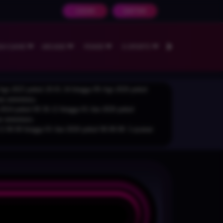
LOGIN
DAFTAR
SH GAME
ARCADE
POKER
E-SPORTS
SABUNG AYAM
Agt-2025 pukul 20.01.34 hingga 09-Agt-2026 pukul
an sementara.
2024 pukul 09.36.12 hingga 01-Jan-2026 pukul
n sementara.
 12.00.00 hingga 01-Jan-2026 pukul 00.00.00. Layanan