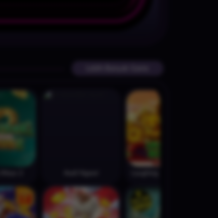
Lebih Banyak Game
 Ways 2
Aseli Ngawi
Laughing Buddha Nexus