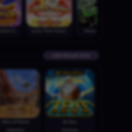
Gates of Olympus Super Scatter
Lucky Twins Nexus
Nexus The Crypt
Lebih Banyak Game
Glory Of Rome
Ze Zeus
Habanero
Hacksaw