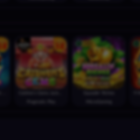
Koi Bonanza Jackpot Play
Caishen's Gems Jackpot Play
Squealin' Riches
Pragmatic Play
MicroGaming