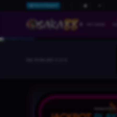
Main di Telegram
HOT GAMES
SL
Rab, 03-Des-2025 11.23.31