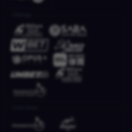
Olahraga
Crash Game