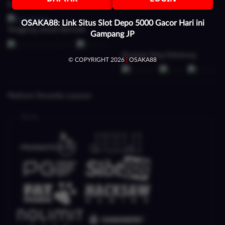
Bersertifikasi Dari
OSAKA88: Link Situs Slot Depo 5000 Gacor Hari ini
Tanggung Jawab Bermain
Gampang JP
Browser Yang Didukung
© COPYRIGHT 2026
|
OSAKA88
Platform Penyedia Layanan
Slots