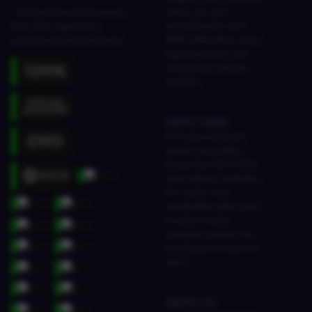
murah, dan aman
* Selama bank maintenance dan
menjadikan fitur SLOT
bank offline deposit dan
DEPO 5000 pilihan utama
penarikan tidak dapat diproses
bagi para pemain yang
menginginkan efisiensi
maksimal.
DEPO 5000
Kini semua orang bisa
bermain tanpa beban
dengan fitur DEPO 5000.
Hanya dengan modal lima
ribu rupiah, Anda
mendapatkan akses penuh
ke seluruh koleksi
permainan premium dan
berpeluang menang besar
hari ini.
DEPO 5K