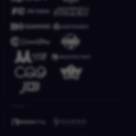
Poker