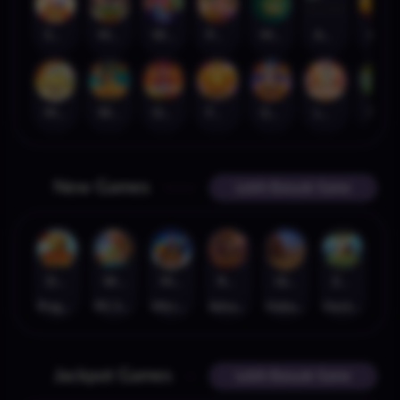
Sweet Bonanza Super Scatter
Mahjong Wins 3 â€“ Black Scatter
Wild Beans
Poker Win
Mahjong Ways 2
Aseli Ngawi
Laughing Buddha Nexus
Mahjong Ways
Wukong - Black Scatter
Osaka88 Login
Fortune Gems
Gates of Olympus Super Scatter
Lucky Twins Nexus
Nexus The Crypt
New Games
Lebih Banyak Game
Dragon Gold 88â„¢
Wings of Iguazu
Mighty Panda
Rhapsody of Muertos
Glory Of Rome
Ze Zeus
Pragmatic Play
PG Soft
MicroGaming
AdvantPlay
Habanero
Hacksaw
Jackpot Games
Lebih Banyak Game