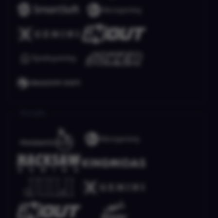
Arcade