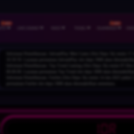
OTS
LIVE CASINO
RACE
TOGEL
OLAHRAGA
CRA
Informasi Pemeliharaan: AdvantPlay Mini Game (Slot Depo 5k) mulai 17-
10.59.59. Layanan permainan AdvantPlay slot depo 5000 akan dinonaktifk
Informasi Pemeliharaan: Top Trend Gaming (Slot Depo 5k) mulai 07-Des-
00.00.00. Layanan permainan Top Trend slot depo 5000 akan dinonaktifka
Informasi Pemeliharaan: Fairbet (Slot Depo 5k) mulai 14-Jan-2025 pukul
permainan Fairbet slot depo 5000 akan dinonaktifkan sementara.
IDR