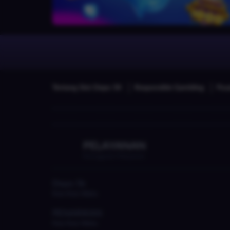
Tentang Slot Depo 5K
Responsible Gambling
Pus
PELAYANAN
Keunggulan Pelayanan
Depo 5k
Rata-Rata Waktu
PENARIKAN
Rata-Rata Waktu