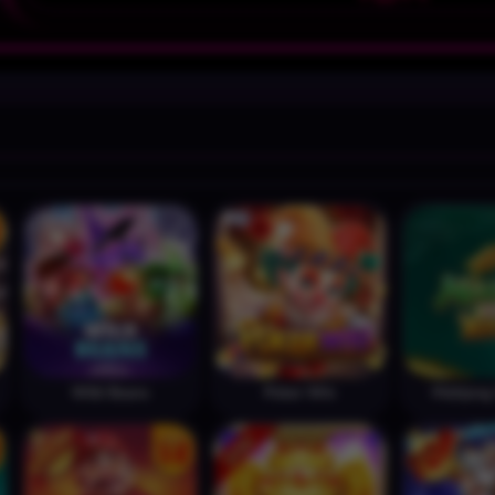
Wild Beans
Poker Win
Mahjong