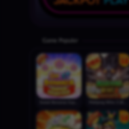
JACKPOT
PLAY
Game Populer
Sweet Bonanza Super Scatter
Mahjong Wins 3 â€“ Black Scatter