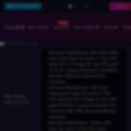
Main di Telegram
LOGIN
HOT GAMES
SLOTS
LIVE CASINO
RACE
TOG
Informasi Pemeliharaan: AdvantPlay Mini
Game (Slot Depo 5k) mulai 17-Agt-2025
pukul 20.01.34 hingga 09-Agt-2026 pukul
10.59.59. Layanan permainan AdvantPlay
slot depo 5000 akan dinonaktifkan
sementara.
Informasi Pemeliharaan: Top Trend
Gaming (Slot Depo 5k) mulai 07-Des-
Rab, 03-Des-
2024 pukul 09.36.12 hingga 01-Jan-2026
2025 11.23.31
pukul 00.00.00. Layanan permainan Top
Trend slot depo 5000 akan dinonaktifkan
sementara.
Informasi Pemeliharaan: Fairbet (Slot
Depo 5k) mulai 14-Jan-2025 pukul