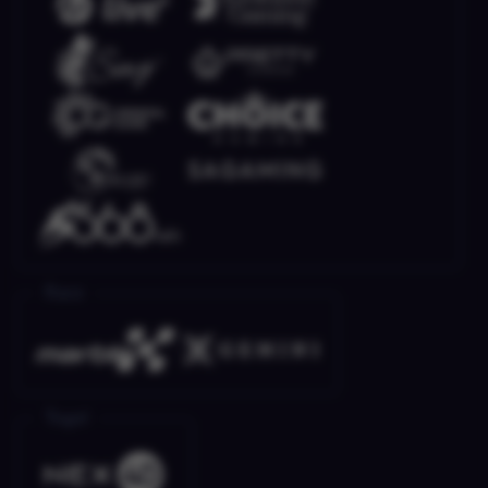
Race
Togel