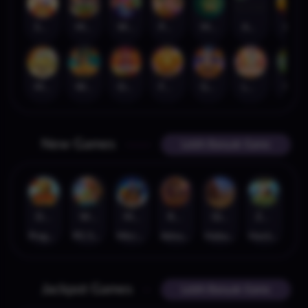
Sweet Bonanza Super Scatter
Mahjong Wins 3 â€“ Black Scatter
Wild Beans
Poker Win
Mahjong Ways 2
Aseli Ngawi
Laughing Buddha Nexus
Mahjong Ways
Wukong - Black Scatter
Osaka88 Login
Fortune Gems
Gates of Olympus Super Scatter
Lucky Twins Nexus
Nexus The Crypt
New Games
Lebih Banyak Game
Dragon Gold 88â„¢
Wings of Iguazu
Mighty Panda
Rhapsody of Muertos
Glory Of Rome
Ze Zeus
Pragmatic Play
PG Soft
MicroGaming
AdvantPlay
Habanero
Hacksaw
Jackpot Games
Lebih Banyak Game