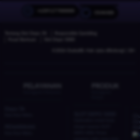
+62891277888888
OSAKA88
Tentang Slot Depo 5K
Responsible Gambling
Pusat Bantuan
Slot Depo 5000
©2026 Osaka88. Hak cipta dilindungi | 18+
PELAYANAN
PRODUK
Keunggulan Pelayanan
Keunggulan
Produk
Depo 5k
SLOT DEPO 5000
Rata-Rata Waktu
Os
Optimalkan modal Anda
On
PENARIKAN
dengan layanan SLOT
Asi
DEPO 5000. Proses
Rata-Rata Waktu
pengisian saldo yang cepat,