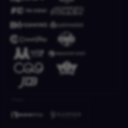
Poker