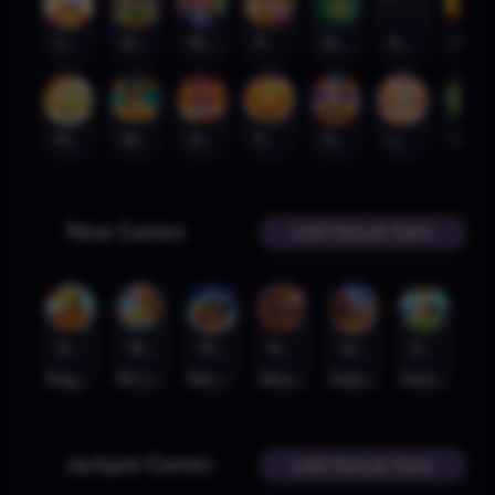
Sweet Bonanza Super Scatter
Mahjong Wins 3 â€“ Black Scatter
Wild Beans
Poker Win
Mahjong Ways 2
Aseli Ngawi
Laughing Buddha Nexus
Mahjong Ways
Wukong - Black Scatter
Osaka88 Login
Fortune Gems
Gates of Olympus Super Scatter
Lucky Twins Nexus
Nexus The Crypt
New Games
Lebih Banyak Game
Dragon Gold 88â„¢
Wings of Iguazu
Mighty Panda
Rhapsody of Muertos
Glory Of Rome
Ze Zeus
Pragmatic Play
PG Soft
MicroGaming
AdvantPlay
Habanero
Hacksaw
Jackpot Games
Lebih Banyak Game