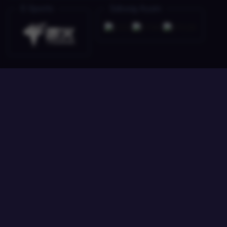
E-Sports
Sabung Ayam