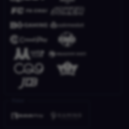
Poker