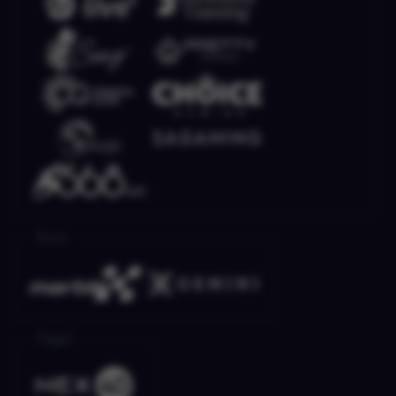
Race
Togel