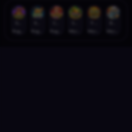
Gates of Dragon Jackpot Play
Koi Bonanza Jackpot Play
Caishen's Gems Jackpot Play
Squealin' Riches
9 Masks of Fireâ„¢ HyperSpinsâ„¢
Break Away Lucky Wilds
Pragmatic Play
Pragmatic Play
Pragmatic Play
MicroGaming
MicroGaming
MicroGaming