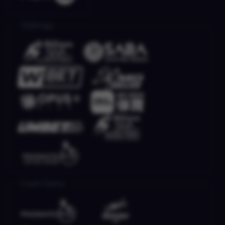
Olahraga
Crash Game