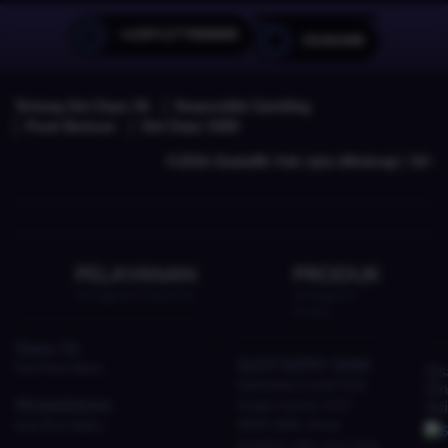
+62891277888888
OSAKA88
Tentang Slot Depo 5K
Responsible Gambling
Pusat Bantuan
Slot Depo 5000
©2026 Osaka88. Hak cipta dilindungi | 18+
PELAYANAN
PRODUK
Keunggulan Pelayanan
Keunggulan
Produk
Depo 5k
SLOT DEPO 5000
Rata-Rata Waktu
Os
Optimalkan modal Anda
On
PENARIKAN
dengan layanan SLOT
Asi
DEPO 5000. Proses
Rata-Rata Waktu
pengisian saldo yang cepat,