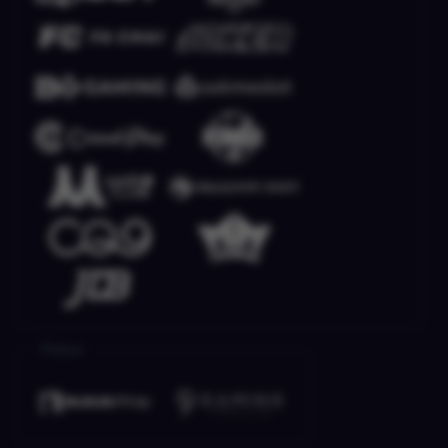
Poker