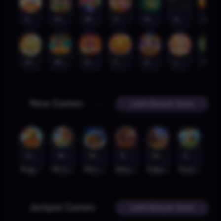
Sweet Bonanza Super Scatter
Mahjong Wins 3 â€“ Black Scatter
Wild Beans
Poker Win
Mahjong Ways 2
Aseli Ngawi
Laughing Buddha Nexus
Mahjong Ways
Wukong - Black Scatter
Osaka88 Login
Fortune Gems
Gates of Olympus Super Scatter
Lucky Twins Nexus
Nexus The Crypt
New Games
Lebih Banyak Game
Dragon Gold 88â„¢
Wings of Iguazu
Mighty Panda
Rhapsody of Muertos
Glory Of Rome
Ze Zeus
Pragmatic Play
PG Soft
MicroGaming
AdvantPlay
Habanero
Hacksaw
Jackpot Games
Lebih Banyak Game