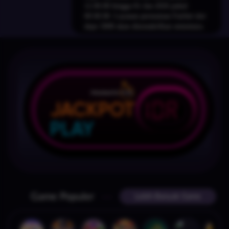
12.00.00 hingga 01-Jan-2026 pukul
00.00.00. Layanan permainan Fairbet slot
depo 5000 akan dinonaktifkan sementara.
IDR
JACKPOT
PLAY
Game Populer
Lebih Banyak Game