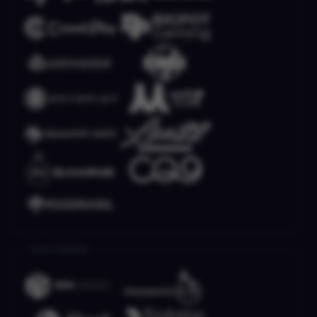
Live Casino